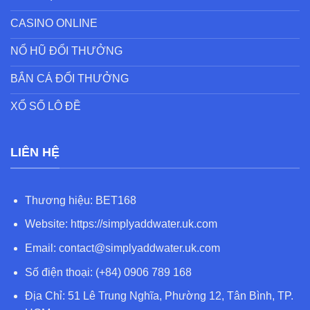
CASINO ONLINE
NỔ HŨ ĐỔI THƯỞNG
BẮN CÁ ĐỔI THƯỞNG
XỔ SỐ LÔ ĐỀ
LIÊN HỆ
Thương hiệu: BET168
Website:
https://simplyaddwater.uk.com
Email:
contact@simplyaddwater.uk.com
Số điện thoại: (+84) 0906 789 168
Địa Chỉ: 51 Lê Trung Nghĩa, Phường 12, Tân Bình, TP.