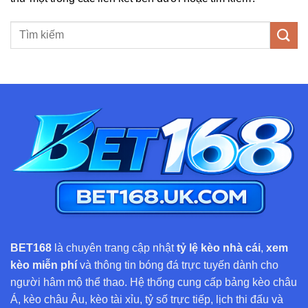
BET168
là chuyên trang cập nhật
tỷ lệ kèo nhà cái
,
xem
kèo miễn phí
và thông tin bóng đá trực tuyến dành cho
người hâm mộ thể thao. Hệ thống cung cấp bảng kèo châu
Á, kèo châu Âu, kèo tài xỉu, tỷ số trực tiếp, lịch thi đấu và