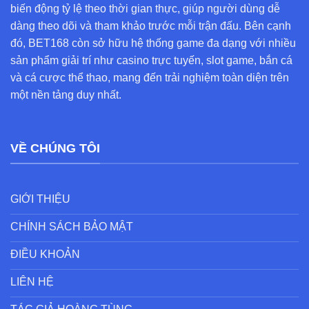
biến động tỷ lệ theo thời gian thực, giúp người dùng dễ
dàng theo dõi và tham khảo trước mỗi trận đấu. Bên cạnh
đó, BET168 còn sở hữu hệ thống game đa dạng với nhiều
sản phẩm giải trí như casino trực tuyến, slot game, bắn cá
và cá cược thể thao, mang đến trải nghiệm toàn diện trên
một nền tảng duy nhất.
VỀ CHÚNG TÔI
GIỚI THIỆU
CHÍNH SÁCH BẢO MẬT
ĐIỀU KHOẢN
LIÊN HỆ