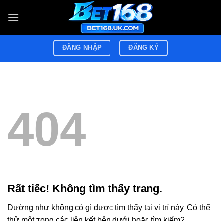
Bỏ
qua
nội
dung
ĐĂNG NHẬP
ĐĂNG KÝ
404
Rất tiếc! Không tìm thấy trang.
Dường như không có gì được tìm thấy tại vị trí này. Có thể
thử một trong các liên kết bên dưới hoặc tìm kiếm?