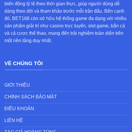
biến động tỷ lệ theo thời gian thực, giúp người dùng dễ
dàng theo dõi và tham khảo trước mỗi trận đấu. Bên cạnh
đó, BET168 còn sở hữu hệ thống game đa dạng với nhiều
sản phẩm giải trí như casino trực tuyến, slot game, bắn cá
và cá cược thể thao, mang đến trải nghiệm toàn diện trên
một nền tảng duy nhất.
VỀ CHÚNG TÔI
GIỚI THIỆU
CHÍNH SÁCH BẢO MẬT
ĐIỀU KHOẢN
LIÊN HỆ