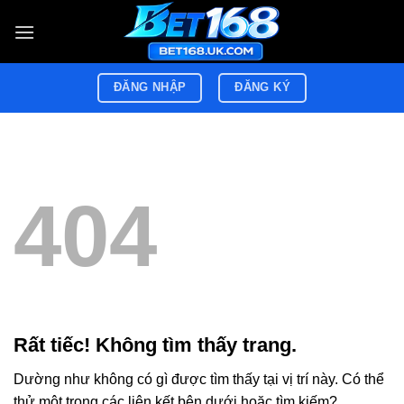
Bỏ
qua
nội
dung
ĐĂNG NHẬP
ĐĂNG KÝ
404
Rất tiếc! Không tìm thấy trang.
Dường như không có gì được tìm thấy tại vị trí này. Có thể
thử một trong các liên kết bên dưới hoặc tìm kiếm?