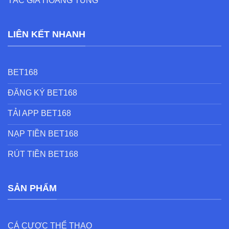
TÁC GIẢ HOÀNG TÙNG
LIÊN KẾT NHANH
BET168
ĐĂNG KÝ BET168
TẢI APP BET168
NẠP TIỀN BET168
RÚT TIỀN BET168
SẢN PHẨM
CÁ CƯỢC THỂ THAO