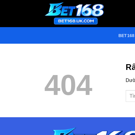
Bỏ
qua
nội
dung
BET168
Rấ
404
Dườn