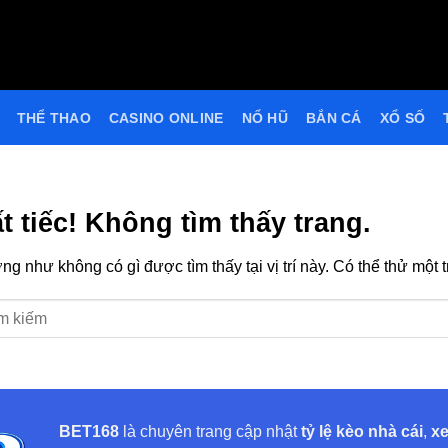
THỂ THAO
CASINO ONLINE
NỔ HŨ
BẮN CÁ
XỔ SỐ
t tiếc! Không tìm thấy trang.
g như không có gì được tìm thấy tại vị trí này. Có thể thử một 
BET168
là chuyên trang cập nhật
tỷ lệ kèo nhà cái
,
xe